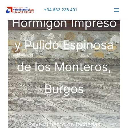
+34 633 238 491
Main
Hormigón Impreso
Men
y Pulido Espinosa
de los Monteros,
Burgos
Revestimento de fachadas