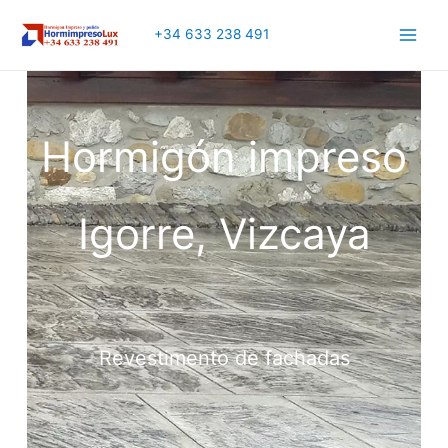
+34 633 238 491
Main
Men
Hormigón impreso
Igorre, Vizcaya
Revestimento de fachadas