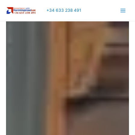
+34 633 238 491
Main
Men