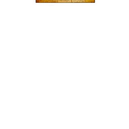
Piedra Inglesa
Hormigón
Impreso
Torrelavega,
Cantabria
Cantabria
Revestimento de fachadas